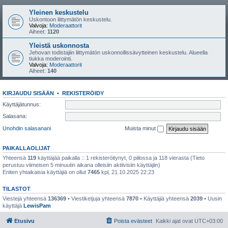
Yleinen keskustelu
Uskontoon liittymätön keskustelu.
Valvoja:
Moderaattorit
Aiheet:
1120
Yleistä uskonnosta
Jehovan todistajiin liittymätön uskonnollissävytteinen keskustelu. Alueella
tiukka moderointi.
Valvoja:
Moderaattorit
Aiheet:
140
KIRJAUDU SISÄÄN
•
REKISTERÖIDY
Käyttäjätunnus:
Salasana:
Unohdin salasanani
Muista minut
PAIKALLAOLIJAT
Yhteensä
119
käyttäjää paikalla :: 1 rekisteröitynyt, 0 piilossa ja 118 vierasta (Tieto
perustuu viimeisen 5 minuutin aikana olleisiin aktiivisiin käyttäjiin)
Eniten yhtaikaisia käyttäjiä on ollut
7465
kpl, 21.10.2025 22:23
TILASTOT
Viestejä yhteensä
136369
• Viestiketjuja yhteensä
7870
• Käyttäjiä yhteensä
2039
• Uusin
käyttäjä
LewisPam
Etusivu
Poista evästeet
Kaikki ajat ovat
UTC+03:00