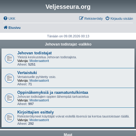
Veljesseura.org
UKK
Rekisteröidy
Kirjaudu sisään
Etusivu
Tänään on 09.08.2026 00:13
Jehovan todistajat -valikko
Jehovan todistajat
Yleistä keskustelua Jehovan todistajista.
Valvoja:
Moderaattorit
Aiheet:
5251
Vertaistuki
Vertaistuelle pyhitetty osio.
Valvoja:
Moderaattorit
Aiheet:
71
Oppinäkemyksiä ja raamatuntulkintaa
Jehovan todistajien oppien lähempää tarkastelua
Valvoja:
Moderaattorit
Aiheet:
997
Kirjoittajien esittely
Rekisteröityneet käyttäjät voivat esitellä itsensä tai kertoa taustoistaan täällä.
Valvoja:
Moderaattorit
Aiheet:
292
Muut