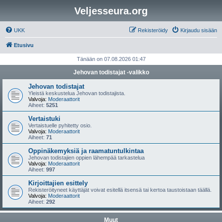
Veljesseura.org
UKK
Rekisteröidy
Kirjaudu sisään
Etusivu
Tänään on 07.08.2026 01:47
Jehovan todistajat -valikko
Jehovan todistajat
Yleistä keskustelua Jehovan todistajista.
Valvoja:
Moderaattorit
Aiheet:
5251
Vertaistuki
Vertaistuelle pyhitetty osio.
Valvoja:
Moderaattorit
Aiheet:
71
Oppinäkemyksiä ja raamatuntulkintaa
Jehovan todistajien oppien lähempää tarkastelua
Valvoja:
Moderaattorit
Aiheet:
997
Kirjoittajien esittely
Rekisteröityneet käyttäjät voivat esitellä itsensä tai kertoa taustoistaan täällä.
Valvoja:
Moderaattorit
Aiheet:
292
Muut