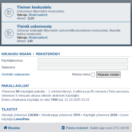
Yleinen keskustelu
Uskontoon liittymätön keskustelu.
Valvoja:
Moderaattorit
Aiheet:
1120
Yleistä uskonnosta
Jehovan todistajiin liittymätön uskonnollissävytteinen keskustelu. Alueella
tiukka moderointi.
Valvoja:
Moderaattorit
Aiheet:
140
KIRJAUDU SISÄÄN
•
REKISTERÖIDY
Käyttäjätunnus:
Salasana:
Unohdin salasanani
Muista minut
PAIKALLAOLIJAT
Yhteensä
86
käyttäjää paikalla :: 1 rekisteröitynyt, 0 piilossa ja 85 vierasta (Tieto perustuu
viimeisen 5 minuutin aikana olleisiin aktiivisiin käyttäjiin)
Eniten yhtaikaisia käyttäjiä on ollut
7465
kpl, 21.10.2025 22:23
TILASTOT
Viestejä yhteensä
136369
• Viestiketjuja yhteensä
7870
• Käyttäjiä yhteensä
2039
• Uusin
käyttäjä
LewisPam
Etusivu
Poista evästeet
Kaikki ajat ovat
UTC+03:00