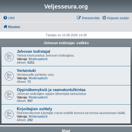
Veljesseura.org
UKK
Rekisteröidy
Kirjaudu sisään
Etusivu
Tänään on 10.08.2026 14:28
Jehovan todistajat -valikko
Jehovan todistajat
Yleistä keskustelua Jehovan todistajista.
Valvoja:
Moderaattorit
Aiheet:
5251
Vertaistuki
Vertaistuelle pyhitetty osio.
Valvoja:
Moderaattorit
Aiheet:
71
Oppinäkemyksiä ja raamatuntulkintaa
Jehovan todistajien oppien lähempää tarkastelua
Valvoja:
Moderaattorit
Aiheet:
997
Kirjoittajien esittely
Rekisteröityneet käyttäjät voivat esitellä itsensä tai kertoa taustoistaan täällä.
Valvoja:
Moderaattorit
Aiheet:
292
Muut