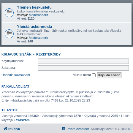
Yleinen keskustelu
Uskontoon liittymätön keskustelu.
Valvoja:
Moderaattorit
Aiheet:
1120
Yleistä uskonnosta
Jehovan todistajiin liittymätön uskonnollissävytteinen keskustelu. Alueella
tiukka moderointi.
Valvoja:
Moderaattorit
Aiheet:
140
KIRJAUDU SISÄÄN
•
REKISTERÖIDY
Käyttäjätunnus:
Salasana:
Unohdin salasanani
Muista minut
PAIKALLAOLIJAT
Yhteensä
25
käyttäjää paikalla :: 0 rekisteröitynyttä, 0 piilossa ja 25 vierasta (Tieto
perustuu viimeisen 5 minuutin aikana olleisiin aktiivisiin käyttäjiin)
Eniten yhtaikaisia käyttäjiä on ollut
7465
kpl, 21.10.2025 22:23
TILASTOT
Viestejä yhteensä
136369
• Viestiketjuja yhteensä
7870
• Käyttäjiä yhteensä
2039
• Uusin
käyttäjä
LewisPam
Etusivu
Poista evästeet
Kaikki ajat ovat
UTC+03:00