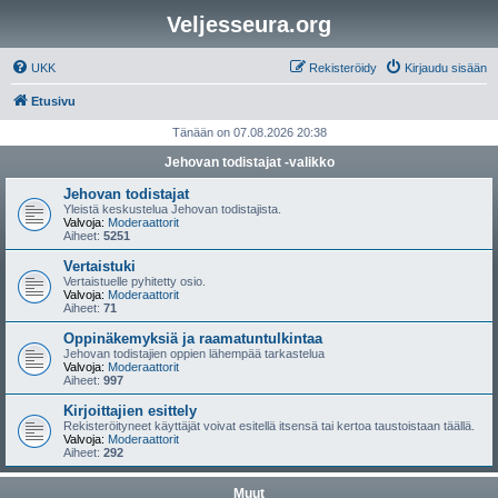
Veljesseura.org
UKK
Rekisteröidy
Kirjaudu sisään
Etusivu
Tänään on 07.08.2026 20:38
Jehovan todistajat -valikko
Jehovan todistajat
Yleistä keskustelua Jehovan todistajista.
Valvoja:
Moderaattorit
Aiheet:
5251
Vertaistuki
Vertaistuelle pyhitetty osio.
Valvoja:
Moderaattorit
Aiheet:
71
Oppinäkemyksiä ja raamatuntulkintaa
Jehovan todistajien oppien lähempää tarkastelua
Valvoja:
Moderaattorit
Aiheet:
997
Kirjoittajien esittely
Rekisteröityneet käyttäjät voivat esitellä itsensä tai kertoa taustoistaan täällä.
Valvoja:
Moderaattorit
Aiheet:
292
Muut