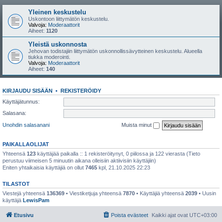
Yleinen keskustelu
Uskontoon liittymätön keskustelu.
Valvoja:
Moderaattorit
Aiheet:
1120
Yleistä uskonnosta
Jehovan todistajiin liittymätön uskonnollissävytteinen keskustelu. Alueella
tiukka moderointi.
Valvoja:
Moderaattorit
Aiheet:
140
KIRJAUDU SISÄÄN
•
REKISTERÖIDY
Käyttäjätunnus:
Salasana:
Unohdin salasanani
Muista minut
PAIKALLAOLIJAT
Yhteensä
123
käyttäjää paikalla :: 1 rekisteröitynyt, 0 piilossa ja 122 vierasta (Tieto
perustuu viimeisen 5 minuutin aikana olleisiin aktiivisiin käyttäjiin)
Eniten yhtaikaisia käyttäjiä on ollut
7465
kpl, 21.10.2025 22:23
TILASTOT
Viestejä yhteensä
136369
• Viestiketjuja yhteensä
7870
• Käyttäjiä yhteensä
2039
• Uusin
käyttäjä
LewisPam
Etusivu
Poista evästeet
Kaikki ajat ovat
UTC+03:00