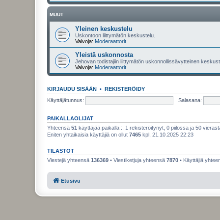
MUUT
Yleinen keskustelu
Uskontoon liittymätön keskustelu.
Valvoja:
Moderaattorit
Yleistä uskonnosta
Jehovan todistajiin liittymätön uskonnollissävytteinen keskuste
Valvoja:
Moderaattorit
KIRJAUDU SISÄÄN
•
REKISTERÖIDY
Käyttäjätunnus:
Salasana:
PAIKALLAOLIJAT
Yhteensä
51
käyttäjää paikalla :: 1 rekisteröitynyt, 0 piilossa ja 50 vierast
Eniten yhtaikaisia käyttäjiä on ollut
7465
kpl, 21.10.2025 22:23
TILASTOT
Viestejä yhteensä
136369
• Viestiketjuja yhteensä
7870
• Käyttäjiä yhte
Etusivu