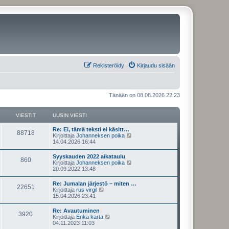
Rekisteröidy
Kirjaudu sisään
Tänään on 08.08.2026 22:23
VIESTIT
UUSIN VIESTI
U
Re: Ei, tämä teksti ei käsitt…
V
88718
u
N
Kirjoittaja
Johanneksen poika
s
ä
14.04.2026 16:44
i
i
y
n
t
U
Syyskauden 2022 aikataulu
e
V
860
v
ä
u
N
Kirjoittaja
Johanneksen poika
i
u
s
ä
20.09.2022 13:48
s
e
u
i
i
y
s
s
n
t
U
Re: Jumalan järjestö – miten …
t
i
t
e
V
22651
v
ä
u
N
Kirjoittaja
rus virgil
i
n
i
u
s
ä
15.04.2026 23:41
v
i
s
e
u
i
i
y
i
s
s
n
t
e
U
Re: Avautuminen
t
i
t
t
e
V
3920
v
ä
s
u
N
Kirjoittaja
Enkä karta
i
n
i
u
t
s
ä
04.11.2023 11:03
v
i
s
e
u
i
i
i
y