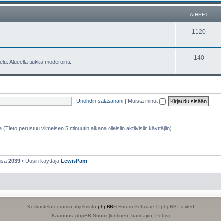
e
h
AIHEET
t
e
A
1120
e
i
t
h
A
140
lu. Alueella tiukka moderointi.
e
i
e
h
t
e
Unohdin salasanani
|
Muista minut
e
t
a (Tieto perustuu viimeisen 5 minuutin aikana olleisiin aktiivisiin käyttäjiin)
ensä
2039
• Uusin käyttäjä
LewisPam
Keskustelufoorumin ohjelmisto
phpBB
® Forum Software © phpBB Limited
Käännös: phpBB Suomi (lurttinen, harritapio, Pettis)