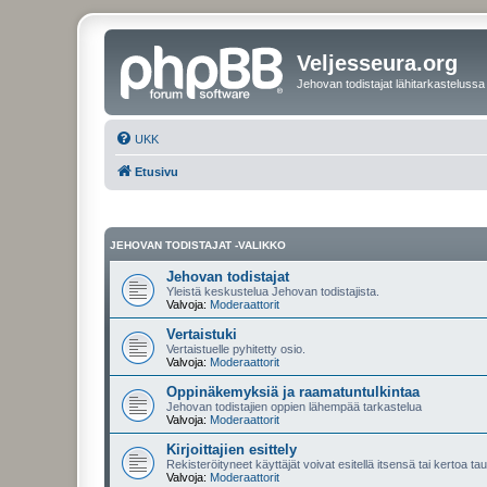
Veljesseura.org
Jehovan todistajat lähitarkastelussa
UKK
Etusivu
JEHOVAN TODISTAJAT -VALIKKO
Jehovan todistajat
Yleistä keskustelua Jehovan todistajista.
Valvoja:
Moderaattorit
Vertaistuki
Vertaistuelle pyhitetty osio.
Valvoja:
Moderaattorit
Oppinäkemyksiä ja raamatuntulkintaa
Jehovan todistajien oppien lähempää tarkastelua
Valvoja:
Moderaattorit
Kirjoittajien esittely
Rekisteröityneet käyttäjät voivat esitellä itsensä tai kertoa tau
Valvoja:
Moderaattorit