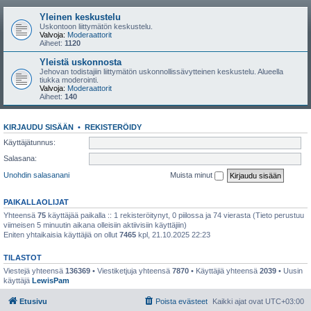
Yleinen keskustelu
Uskontoon liittymätön keskustelu.
Valvoja:
Moderaattorit
Aiheet:
1120
Yleistä uskonnosta
Jehovan todistajiin liittymätön uskonnollissävytteinen keskustelu. Alueella
tiukka moderointi.
Valvoja:
Moderaattorit
Aiheet:
140
KIRJAUDU SISÄÄN
•
REKISTERÖIDY
Käyttäjätunnus:
Salasana:
Unohdin salasanani
Muista minut
PAIKALLAOLIJAT
Yhteensä
75
käyttäjää paikalla :: 1 rekisteröitynyt, 0 piilossa ja 74 vierasta (Tieto perustuu
viimeisen 5 minuutin aikana olleisiin aktiivisiin käyttäjiin)
Eniten yhtaikaisia käyttäjiä on ollut
7465
kpl, 21.10.2025 22:23
TILASTOT
Viestejä yhteensä
136369
• Viestiketjuja yhteensä
7870
• Käyttäjiä yhteensä
2039
• Uusin
käyttäjä
LewisPam
Etusivu
Poista evästeet
Kaikki ajat ovat
UTC+03:00