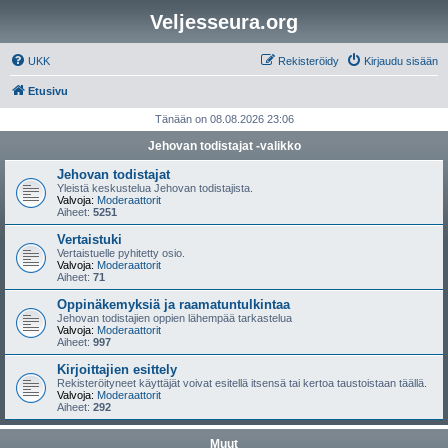
Veljesseura.org
UKK
Rekisteröidy
Kirjaudu sisään
Etusivu
Tänään on 08.08.2026 23:06
Jehovan todistajat -valikko
Jehovan todistajat
Yleistä keskustelua Jehovan todistajista.
Valvoja:
Moderaattorit
Aiheet:
5251
Vertaistuki
Vertaistuelle pyhitetty osio.
Valvoja:
Moderaattorit
Aiheet:
71
Oppinäkemyksiä ja raamatuntulkintaa
Jehovan todistajien oppien lähempää tarkastelua
Valvoja:
Moderaattorit
Aiheet:
997
Kirjoittajien esittely
Rekisteröityneet käyttäjät voivat esitellä itsensä tai kertoa taustoistaan täällä.
Valvoja:
Moderaattorit
Aiheet:
292
Muut