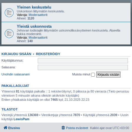
Yleinen keskustelu
Uskontoon liittymätön keskustelu.
Valvoja:
Moderaattorit
Aiheet:
1120
Yleistä uskonnosta
Jehovan todistajiin liittymätön uskonnollissävytteinen keskustelu. Alueella
tiukka moderointi.
Valvoja:
Moderaattorit
Aiheet:
140
KIRJAUDU SISÄÄN
•
REKISTERÖIDY
Käyttäjätunnus:
Salasana:
Unohdin salasanani
Muista minut
PAIKALLAOLIJAT
Yhteensä
81
käyttäjää paikalla :: 1 rekisteröitynyt, 0 piilossa ja 80 vierasta (Tieto perustuu
viimeisen 5 minuutin aikana olleisiin aktiivisiin käyttäjiin)
Eniten yhtaikaisia käyttäjiä on ollut
7465
kpl, 21.10.2025 22:23
TILASTOT
Viestejä yhteensä
136369
• Viestiketjuja yhteensä
7870
• Käyttäjiä yhteensä
2039
• Uusin
käyttäjä
LewisPam
Etusivu
Poista evästeet
Kaikki ajat ovat
UTC+03:00