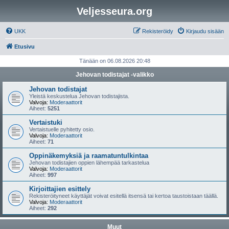
Veljesseura.org
UKK
Rekisteröidy
Kirjaudu sisään
Etusivu
Tänään on 06.08.2026 20:48
Jehovan todistajat -valikko
Jehovan todistajat
Yleistä keskustelua Jehovan todistajista.
Valvoja:
Moderaattorit
Aiheet:
5251
Vertaistuki
Vertaistuelle pyhitetty osio.
Valvoja:
Moderaattorit
Aiheet:
71
Oppinäkemyksiä ja raamatuntulkintaa
Jehovan todistajien oppien lähempää tarkastelua
Valvoja:
Moderaattorit
Aiheet:
997
Kirjoittajien esittely
Rekisteröityneet käyttäjät voivat esitellä itsensä tai kertoa taustoistaan täällä.
Valvoja:
Moderaattorit
Aiheet:
292
Muut