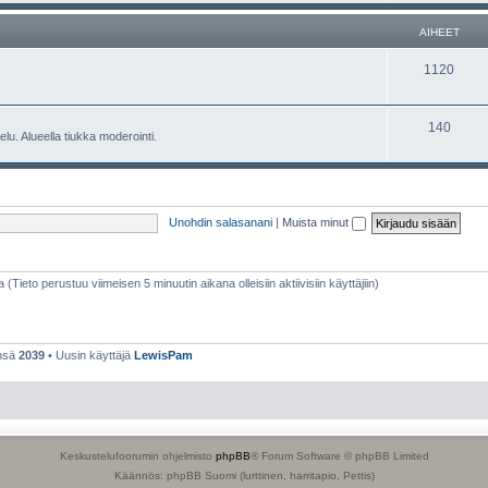
e
h
AIHEET
t
e
A
1120
e
i
t
h
A
140
lu. Alueella tiukka moderointi.
e
i
e
h
t
e
Unohdin salasanani
|
Muista minut
e
t
a (Tieto perustuu viimeisen 5 minuutin aikana olleisiin aktiivisiin käyttäjiin)
ensä
2039
• Uusin käyttäjä
LewisPam
Keskustelufoorumin ohjelmisto
phpBB
® Forum Software © phpBB Limited
Käännös: phpBB Suomi (lurttinen, harritapio, Pettis)