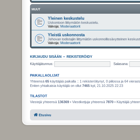
MUUT
Yleinen keskustelu
Uskontoon liittymätön keskustelu.
Valvoja:
Moderaattorit
Yleistä uskonnosta
Jehovan todistajiin liittymätön uskonnollissävytteinen keskuste
Valvoja:
Moderaattorit
KIRJAUDU SISÄÄN
•
REKISTERÖIDY
Käyttäjätunnus:
Salasana:
PAIKALLAOLIJAT
Yhteensä
65
käyttäjää paikalla :: 1 rekisteröitynyt, 0 piilossa ja 64 vierast
Eniten yhtaikaisia käyttäjiä on ollut
7465
kpl, 21.10.2025 22:23
TILASTOT
Viestejä yhteensä
136369
• Viestiketjuja yhteensä
7870
• Käyttäjiä yhte
Etusivu