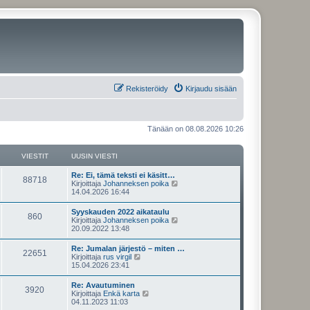
Rekisteröidy
Kirjaudu sisään
Tänään on 08.08.2026 10:26
VIESTIT
UUSIN VIESTI
U
Re: Ei, tämä teksti ei käsitt…
V
88718
u
N
Kirjoittaja
Johanneksen poika
s
ä
14.04.2026 16:44
i
i
y
n
t
U
Syyskauden 2022 aikataulu
e
V
860
v
ä
u
N
Kirjoittaja
Johanneksen poika
i
u
s
ä
20.09.2022 13:48
s
e
u
i
i
y
s
s
n
t
U
Re: Jumalan järjestö – miten …
t
i
t
e
V
22651
v
ä
u
N
Kirjoittaja
rus virgil
i
n
i
u
s
ä
15.04.2026 23:41
v
i
s
e
u
i
i
y
i
s
s
n
t
e
U
Re: Avautuminen
t
i
t
t
e
V
3920
v
ä
s
u
N
Kirjoittaja
Enkä karta
i
n
i
u
t
s
ä
04.11.2023 11:03
v
i
s
e
u
i
i
i
y