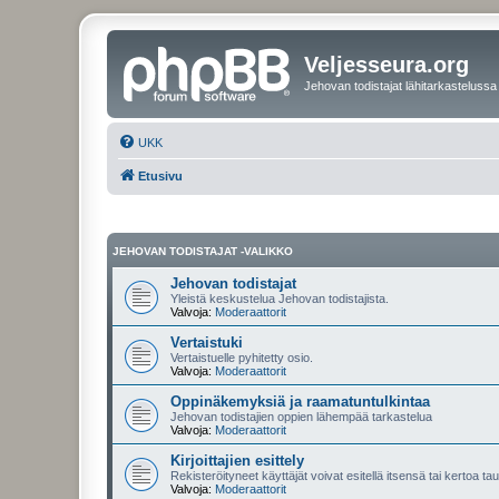
Veljesseura.org
Jehovan todistajat lähitarkastelussa
UKK
Etusivu
JEHOVAN TODISTAJAT -VALIKKO
Jehovan todistajat
Yleistä keskustelua Jehovan todistajista.
Valvoja:
Moderaattorit
Vertaistuki
Vertaistuelle pyhitetty osio.
Valvoja:
Moderaattorit
Oppinäkemyksiä ja raamatuntulkintaa
Jehovan todistajien oppien lähempää tarkastelua
Valvoja:
Moderaattorit
Kirjoittajien esittely
Rekisteröityneet käyttäjät voivat esitellä itsensä tai kertoa tau
Valvoja:
Moderaattorit