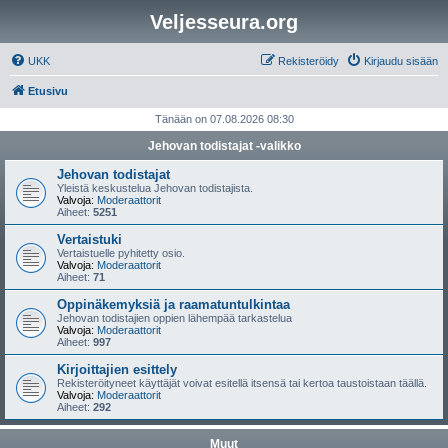
Veljesseura.org
UKK
Rekisteröidy
Kirjaudu sisään
Etusivu
Tänään on 07.08.2026 08:30
Jehovan todistajat -valikko
Jehovan todistajat
Yleistä keskustelua Jehovan todistajista.
Valvoja:
Moderaattorit
Aiheet:
5251
Vertaistuki
Vertaistuelle pyhitetty osio.
Valvoja:
Moderaattorit
Aiheet:
71
Oppinäkemyksiä ja raamatuntulkintaa
Jehovan todistajien oppien lähempää tarkastelua
Valvoja:
Moderaattorit
Aiheet:
997
Kirjoittajien esittely
Rekisteröityneet käyttäjät voivat esitellä itsensä tai kertoa taustoistaan täällä.
Valvoja:
Moderaattorit
Aiheet:
292
Muut