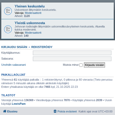
Yleinen keskustelu
Uskontoon liittymätön keskustelu.
Valvoja:
Moderaattorit
Aiheet:
1120
Yleistä uskonnosta
Jehovan todistajiin liittymätön uskonnollissävytteinen keskustelu. Alueella
tiukka moderointi.
Valvoja:
Moderaattorit
Aiheet:
140
KIRJAUDU SISÄÄN
•
REKISTERÖIDY
Käyttäjätunnus:
Salasana:
Unohdin salasanani
Muista minut
PAIKALLAOLIJAT
Yhteensä
61
käyttäjää paikalla :: 1 rekisteröitynyt, 0 piilossa ja 60 vierasta (Tieto perustuu
viimeisen 5 minuutin aikana olleisiin aktiivisiin käyttäjiin)
Eniten yhtaikaisia käyttäjiä on ollut
7465
kpl, 21.10.2025 22:23
TILASTOT
Viestejä yhteensä
136369
• Viestiketjuja yhteensä
7870
• Käyttäjiä yhteensä
2039
• Uusin
käyttäjä
LewisPam
Etusivu
Poista evästeet
Kaikki ajat ovat
UTC+03:00