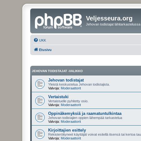
Veljesseura.org
Jehovan todistajat lähitarkastelussa
UKK
Etusivu
JEHOVAN TODISTAJAT -VALIKKO
Jehovan todistajat
Yleistä keskustelua Jehovan todistajista.
Valvoja:
Moderaattorit
Vertaistuki
Vertaistuelle pyhitetty osio.
Valvoja:
Moderaattorit
Oppinäkemyksiä ja raamatuntulkintaa
Jehovan todistajien oppien lähempää tarkastelua
Valvoja:
Moderaattorit
Kirjoittajien esittely
Rekisteröityneet käyttäjät voivat esitellä itsensä tai kertoa tau
Valvoja:
Moderaattorit