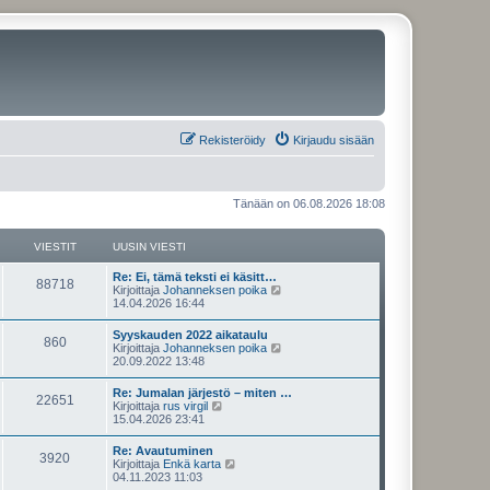
Rekisteröidy
Kirjaudu sisään
Tänään on 06.08.2026 18:08
VIESTIT
UUSIN VIESTI
U
Re: Ei, tämä teksti ei käsitt…
V
88718
u
N
Kirjoittaja
Johanneksen poika
s
ä
14.04.2026 16:44
i
i
y
n
t
U
Syyskauden 2022 aikataulu
e
V
860
v
ä
u
N
Kirjoittaja
Johanneksen poika
i
u
s
ä
20.09.2022 13:48
s
e
u
i
i
y
s
s
n
t
U
Re: Jumalan järjestö – miten …
t
i
t
e
V
22651
v
ä
u
N
Kirjoittaja
rus virgil
i
n
i
u
s
ä
15.04.2026 23:41
v
i
s
e
u
i
i
y
i
s
s
n
t
e
U
Re: Avautuminen
t
i
t
t
e
V
3920
v
ä
s
u
N
Kirjoittaja
Enkä karta
i
n
i
u
t
s
ä
04.11.2023 11:03
v
i
s
e
u
i
i
i
y