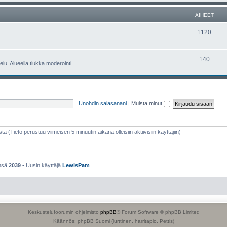
e
h
AIHEET
t
e
A
1120
e
i
t
h
A
140
lu. Alueella tiukka moderointi.
e
i
e
h
t
e
Unohdin salasanani
|
Muista minut
e
t
sta (Tieto perustuu viimeisen 5 minuutin aikana olleisiin aktiivisiin käyttäjiin)
ensä
2039
• Uusin käyttäjä
LewisPam
Keskustelufoorumin ohjelmisto
phpBB
® Forum Software © phpBB Limited
Käännös: phpBB Suomi (lurttinen, harritapio, Pettis)