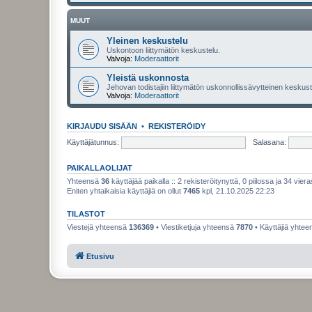
MUUT
Yleinen keskustelu
Uskontoon liittymätön keskustelu.
Valvoja:
Moderaattorit
Yleistä uskonnosta
Jehovan todistajiin liittymätön uskonnollissävytteinen keskuste
Valvoja:
Moderaattorit
KIRJAUDU SISÄÄN
•
REKISTERÖIDY
Käyttäjätunnus:
Salasana:
PAIKALLAOLIJAT
Yhteensä
36
käyttäjää paikalla :: 2 rekisteröitynyttä, 0 piilossa ja 34 viera
Eniten yhtaikaisia käyttäjiä on ollut
7465
kpl, 21.10.2025 22:23
TILASTOT
Viestejä yhteensä
136369
• Viestiketjuja yhteensä
7870
• Käyttäjiä yhte
Etusivu