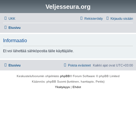
Veljesseura.org
UKK
Rekisteröidy
Kirjaudu sisään
Etusivu
Informaatio
Et voi lähettää sähköpostia tälle käyttäjälle.
Etusivu
Poista evästeet
Kaikki ajat ovat
UTC+03:00
Keskustelufoorumin ohjelmisto
phpBB
® Forum Software © phpBB Limited
Käännös: phpBB Suomi (lurttinen, harritapio, Pettis)
Yksityisyys
|
Ehdot