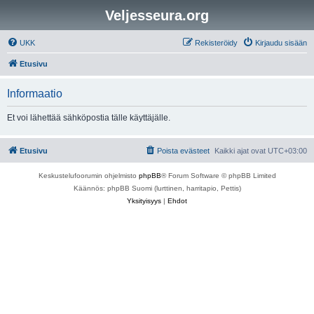
Veljesseura.org
UKK
Rekisteröidy
Kirjaudu sisään
Etusivu
Informaatio
Et voi lähettää sähköpostia tälle käyttäjälle.
Etusivu
Poista evästeet
Kaikki ajat ovat
UTC+03:00
Keskustelufoorumin ohjelmisto
phpBB
® Forum Software © phpBB Limited
Käännös: phpBB Suomi (lurttinen, harritapio, Pettis)
Yksityisyys
|
Ehdot