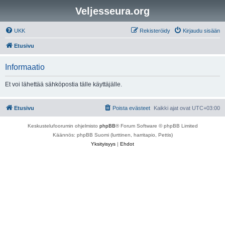
Veljesseura.org
UKK
Rekisteröidy
Kirjaudu sisään
Etusivu
Informaatio
Et voi lähettää sähköpostia tälle käyttäjälle.
Etusivu
Poista evästeet
Kaikki ajat ovat
UTC+03:00
Keskustelufoorumin ohjelmisto
phpBB
® Forum Software © phpBB Limited
Käännös: phpBB Suomi (lurttinen, harritapio, Pettis)
Yksityisyys
|
Ehdot