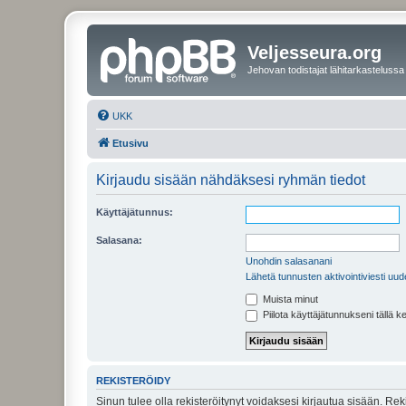
Veljesseura.org
Jehovan todistajat lähitarkastelussa
UKK
Etusivu
Kirjaudu sisään nähdäksesi ryhmän tiedot
Käyttäjätunnus:
Salasana:
Unohdin salasanani
Lähetä tunnusten aktivointiviesti uud
Muista minut
Piilota käyttäjätunnukseni tällä k
REKISTERÖIDY
Sinun tulee olla rekisteröitynyt voidaksesi kirjautua sisään. Rek