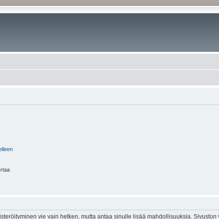
elleen
ertaa
isteröityminen vie vain hetken, mutta antaa sinulle lisää mahdollisuuksia. Sivuston y