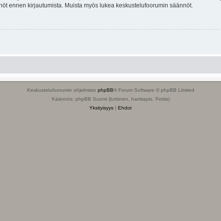
tännöt ennen kirjautumista. Muista myös lukea keskustelufoorumin säännöt.
Keskustelufoorumin ohjelmisto
phpBB
® Forum Software © phpBB Limited
Käännös: phpBB Suomi (lurttinen, harritapio, Pettis)
Yksityisyys
|
Ehdot