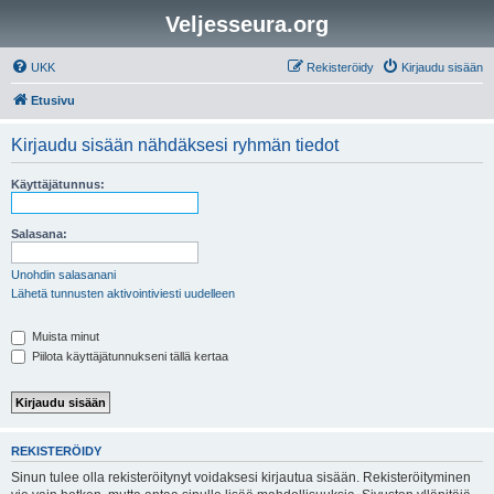
Veljesseura.org
UKK
Rekisteröidy
Kirjaudu sisään
Etusivu
Kirjaudu sisään nähdäksesi ryhmän tiedot
Käyttäjätunnus:
Salasana:
Unohdin salasanani
Lähetä tunnusten aktivointiviesti uudelleen
Muista minut
Piilota käyttäjätunnukseni tällä kertaa
REKISTERÖIDY
Sinun tulee olla rekisteröitynyt voidaksesi kirjautua sisään. Rekisteröityminen