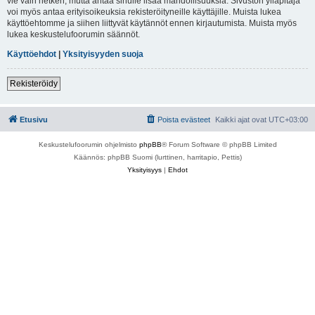
vie vain hetken, mutta antaa sinulle lisää mahdollisuuksia. Sivuston ylläpitäjä
voi myös antaa erityisoikeuksia rekisteröityneille käyttäjille. Muista lukea
käyttöehtomme ja siihen liittyvät käytännöt ennen kirjautumista. Muista myös
lukea keskustelufoorumin säännöt.
Käyttöehdot
|
Yksityisyyden suoja
Rekisteröidy
Etusivu
Poista evästeet
Kaikki ajat ovat
UTC+03:00
Keskustelufoorumin ohjelmisto
phpBB
® Forum Software © phpBB Limited
Käännös: phpBB Suomi (lurttinen, harritapio, Pettis)
Yksityisyys
|
Ehdot