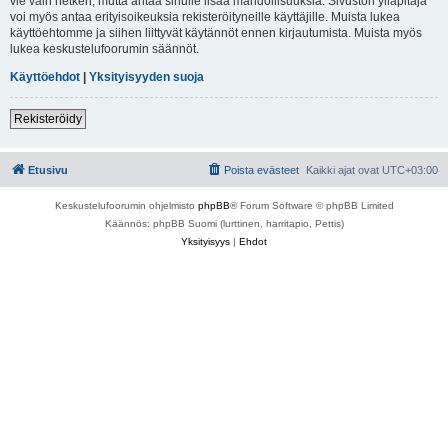
vie vain hetken, mutta antaa sinulle lisää mahdollisuuksia. Sivuston ylläpitäjä
voi myös antaa erityisoikeuksia rekisteröityneille käyttäjille. Muista lukea
käyttöehtomme ja siihen liittyvät käytännöt ennen kirjautumista. Muista myös
lukea keskustelufoorumin säännöt.
Käyttöehdot
|
Yksityisyyden suoja
Rekisteröidy
Etusivu
Poista evästeet
Kaikki ajat ovat
UTC+03:00
Keskustelufoorumin ohjelmisto
phpBB
® Forum Software © phpBB Limited
Käännös: phpBB Suomi (lurttinen, harritapio, Pettis)
Yksityisyys
|
Ehdot