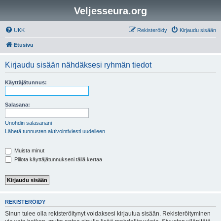
Veljesseura.org
UKK
Rekisteröidy
Kirjaudu sisään
Etusivu
Kirjaudu sisään nähdäksesi ryhmän tiedot
Käyttäjätunnus:
Salasana:
Unohdin salasanani
Lähetä tunnusten aktivointiviesti uudelleen
Muista minut
Piilota käyttäjätunnukseni tällä kertaa
REKISTERÖIDY
Sinun tulee olla rekisteröitynyt voidaksesi kirjautua sisään. Rekisteröityminen