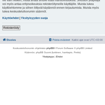
vie vain hetken, mutta antaa sinulle lisää mahdollisuuksia. Sivuston ylläpitäjä
voi myös antaa erityisoikeuksia rekisteröityneille käyttäjille. Muista lukea
käyttöehtomme ja siihen liittyvät käytännöt ennen kirjautumista. Muista myös
lukea keskustelufoorumin säännöt.
Käyttöehdot
|
Yksityisyyden suoja
Rekisteröidy
Etusivu
Poista evästeet
Kaikki ajat ovat
UTC+03:00
Keskustelufoorumin ohjelmisto
phpBB
® Forum Software © phpBB Limited
Käännös: phpBB Suomi (lurttinen, harritapio, Pettis)
Yksityisyys
|
Ehdot