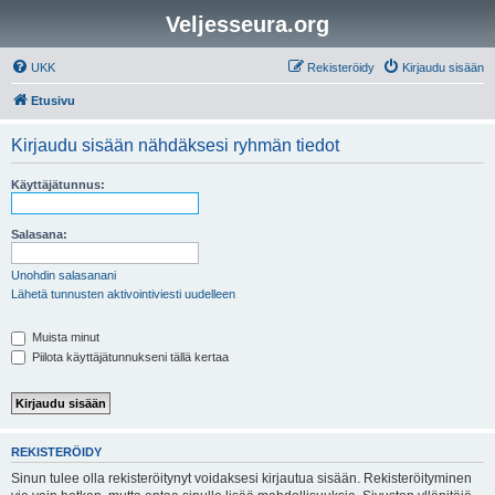
Veljesseura.org
UKK
Rekisteröidy
Kirjaudu sisään
Etusivu
Kirjaudu sisään nähdäksesi ryhmän tiedot
Käyttäjätunnus:
Salasana:
Unohdin salasanani
Lähetä tunnusten aktivointiviesti uudelleen
Muista minut
Piilota käyttäjätunnukseni tällä kertaa
REKISTERÖIDY
Sinun tulee olla rekisteröitynyt voidaksesi kirjautua sisään. Rekisteröityminen