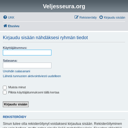
Veljesseura.org
UKK
Rekisteröidy
Kirjaudu sisään
Etusivu
Kirjaudu sisään nähdäksesi ryhmän tiedot
Käyttäjätunnus:
Salasana:
Unohdin salasanani
Lähetä tunnusten aktivointiviesti uudelleen
Muista minut
Piilota käyttäjätunnukseni tällä kertaa
REKISTERÖIDY
Sinun tulee olla rekisteröitynyt voidaksesi kirjautua sisään. Rekisteröityminen