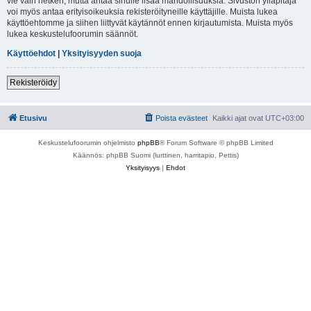
vie vain hetken, mutta antaa sinulle lisää mahdollisuuksia. Sivuston ylläpitäjä
voi myös antaa erityisoikeuksia rekisteröityneille käyttäjille. Muista lukea
käyttöehtomme ja siihen liittyvät käytännöt ennen kirjautumista. Muista myös
lukea keskustelufoorumin säännöt.
Käyttöehdot
|
Yksityisyyden suoja
Rekisteröidy
Etusivu
Poista evästeet
Kaikki ajat ovat
UTC+03:00
Keskustelufoorumin ohjelmisto
phpBB
® Forum Software © phpBB Limited
Käännös: phpBB Suomi (lurttinen, harritapio, Pettis)
Yksityisyys
|
Ehdot