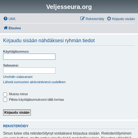
Veljesseura.org
UKK
Rekisteröidy
Kirjaudu sisään
Etusivu
Kirjaudu sisään nähdäksesi ryhmän tiedot
Käyttäjätunnus:
Salasana:
Unohdin salasanani
Lähetä tunnusten aktivointiviesti uudelleen
Muista minut
Piilota käyttäjätunnukseni tällä kertaa
REKISTERÖIDY
Sinun tulee olla rekisteröitynyt voidaksesi kirjautua sisään. Rekisteröityminen