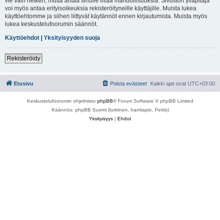
vie vain hetken, mutta antaa sinulle lisää mahdollisuuksia. Sivuston ylläpitäjä
voi myös antaa erityisoikeuksia rekisteröityneille käyttäjille. Muista lukea
käyttöehtomme ja siihen liittyvät käytännöt ennen kirjautumista. Muista myös
lukea keskustelufoorumin säännöt.
Käyttöehdot
|
Yksityisyyden suoja
Rekisteröidy
Etusivu
Poista evästeet
Kaikki ajat ovat
UTC+03:00
Keskustelufoorumin ohjelmisto
phpBB
® Forum Software © phpBB Limited
Käännös: phpBB Suomi (lurttinen, harritapio, Pettis)
Yksityisyys
|
Ehdot