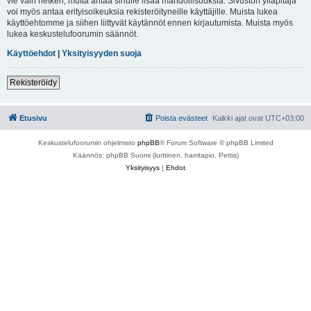
vie vain hetken, mutta antaa sinulle lisää mahdollisuuksia. Sivuston ylläpitäjä
voi myös antaa erityisoikeuksia rekisteröityneille käyttäjille. Muista lukea
käyttöehtomme ja siihen liittyvät käytännöt ennen kirjautumista. Muista myös
lukea keskustelufoorumin säännöt.
Käyttöehdot
|
Yksityisyyden suoja
Rekisteröidy
Etusivu
Poista evästeet
Kaikki ajat ovat
UTC+03:00
Keskustelufoorumin ohjelmisto
phpBB
® Forum Software © phpBB Limited
Käännös: phpBB Suomi (lurttinen, harritapio, Pettis)
Yksityisyys
|
Ehdot