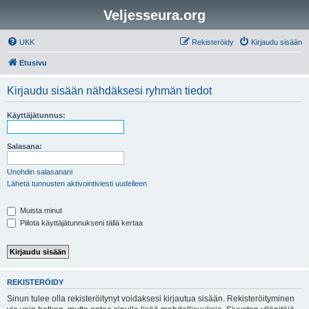
Veljesseura.org
UKK
Rekisteröidy
Kirjaudu sisään
Etusivu
Kirjaudu sisään nähdäksesi ryhmän tiedot
Käyttäjätunnus:
Salasana:
Unohdin salasanani
Lähetä tunnusten aktivointiviesti uudelleen
Muista minut
Piilota käyttäjätunnukseni tällä kertaa
REKISTERÖIDY
Sinun tulee olla rekisteröitynyt voidaksesi kirjautua sisään. Rekisteröityminen