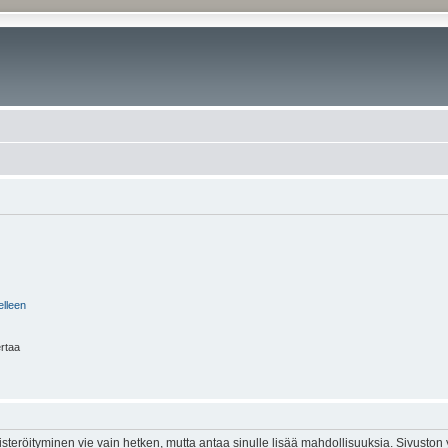
elleen
ertaa
isteröityminen vie vain hetken, mutta antaa sinulle lisää mahdollisuuksia. Sivuston y