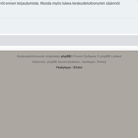
tännöt ennen kirjautumista. Muista myös lukea keskustelufoorumin säännöt.
Keskustelufoorumin ohjelmisto
phpBB
® Forum Software © phpBB Limited
Käännös: phpBB Suomi (lurttinen, harritapio, Pettis)
Yksityisyys
|
Ehdot