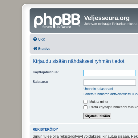
Veljesseura.org
Jehovan todistajat lähitarkastelussa
UKK
Etusivu
Kirjaudu sisään nähdäksesi ryhmän tiedot
Käyttäjätunnus:
Salasana:
Unohdin salasanani
Lähetä tunnusten aktivointiviesti uud
Muista minut
Piilota käyttäjätunnukseni tällä k
REKISTERÖIDY
Sinun tulee olla rekisteröitynyt voidaksesi kirjautua sisään. Rek