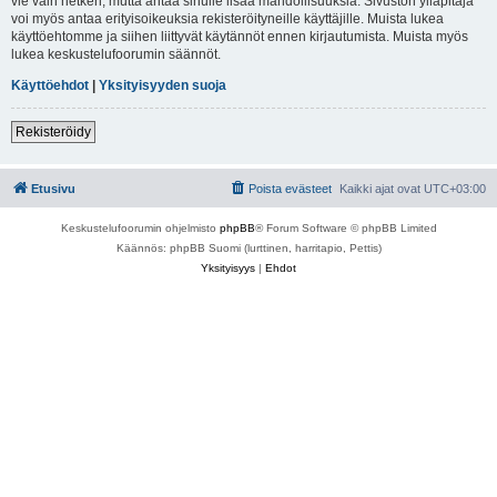
vie vain hetken, mutta antaa sinulle lisää mahdollisuuksia. Sivuston ylläpitäjä
voi myös antaa erityisoikeuksia rekisteröityneille käyttäjille. Muista lukea
käyttöehtomme ja siihen liittyvät käytännöt ennen kirjautumista. Muista myös
lukea keskustelufoorumin säännöt.
Käyttöehdot
|
Yksityisyyden suoja
Rekisteröidy
Etusivu
Poista evästeet
Kaikki ajat ovat
UTC+03:00
Keskustelufoorumin ohjelmisto
phpBB
® Forum Software © phpBB Limited
Käännös: phpBB Suomi (lurttinen, harritapio, Pettis)
Yksityisyys
|
Ehdot