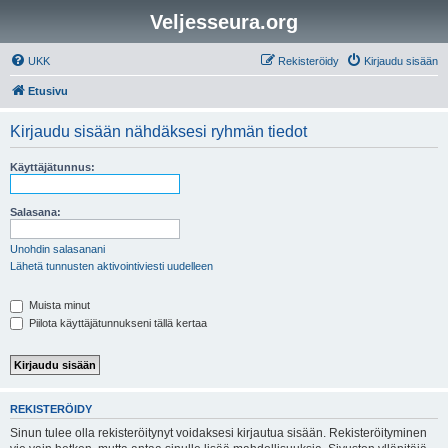
Veljesseura.org
UKK
Rekisteröidy
Kirjaudu sisään
Etusivu
Kirjaudu sisään nähdäksesi ryhmän tiedot
Käyttäjätunnus:
Salasana:
Unohdin salasanani
Lähetä tunnusten aktivointiviesti uudelleen
Muista minut
Piilota käyttäjätunnukseni tällä kertaa
REKISTERÖIDY
Sinun tulee olla rekisteröitynyt voidaksesi kirjautua sisään. Rekisteröityminen