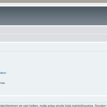
elleen
ertaa
isteröityminen vie vain hetken, mutta antaa sinulle lisää mahdollisuuksia. Sivuston y