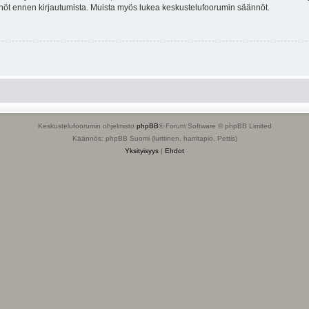
tännöt ennen kirjautumista. Muista myös lukea keskustelufoorumin säännöt.
Keskustelufoorumin ohjelmisto
phpBB
® Forum Software © phpBB Limited
Käännös: phpBB Suomi (lurttinen, harritapio, Pettis)
Yksityisyys
|
Ehdot