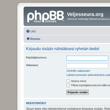
Veljesseura.org
Jehovan todistajat lähitarkastelussa
UKK
Etusivu
Kirjaudu sisään nähdäksesi ryhmän tiedot
Käyttäjätunnus:
Salasana:
Unohdin salasanani
Lähetä tunnusten aktivointiviesti uud
Muista minut
Piilota käyttäjätunnukseni tällä k
REKISTERÖIDY
Sinun tulee olla rekisteröitynyt voidaksesi kirjautua sisään. Rek