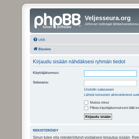
Veljesseura.org
Jehovan todistajat lähitarkastelussa
UKK
Etusivu
Kirjaudu sisään nähdäksesi ryhmän tiedot
Käyttäjätunnus:
Salasana:
Unohdin salasanani
Lähetä tunnusten aktivointiviesti uud
Muista minut
Piilota käyttäjätunnukseni tällä k
REKISTERÖIDY
Sinun tulee olla rekisteröitynyt voidaksesi kirjautua sisään. Rek