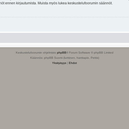
tännöt ennen kirjautumista. Muista myös lukea keskustelufoorumin säännöt.
Keskustelufoorumin ohjelmisto
phpBB
® Forum Software © phpBB Limited
Käännös: phpBB Suomi (lurttinen, harritapio, Pettis)
Yksityisyys
|
Ehdot