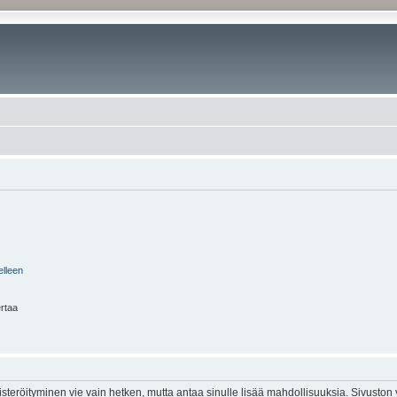
elleen
ertaa
isteröityminen vie vain hetken, mutta antaa sinulle lisää mahdollisuuksia. Sivuston y