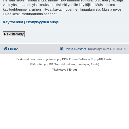
vie vain hetken, mutta antaa sinulle lisää mahdollisuuksia. Sivuston ylläpitäjä
voi myös antaa erityisoikeuksia rekisteröityneille käyttäjille. Muista lukea
käyttöehtomme ja siihen liittyvät käytännöt ennen kirjautumista. Muista myös
lukea keskustelufoorumin säännöt.
Käyttöehdot
|
Yksityisyyden suoja
Rekisteröidy
Etusivu
Poista evästeet
Kaikki ajat ovat
UTC+03:00
Keskustelufoorumin ohjelmisto
phpBB
® Forum Software © phpBB Limited
Käännös: phpBB Suomi (lurttinen, harritapio, Pettis)
Yksityisyys
|
Ehdot