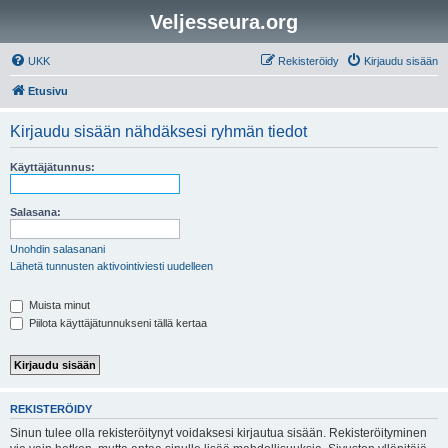
Veljesseura.org
UKK
Rekisteröidy
Kirjaudu sisään
Etusivu
Kirjaudu sisään nähdäksesi ryhmän tiedot
Käyttäjätunnus:
Salasana:
Unohdin salasanani
Lähetä tunnusten aktivointiviesti uudelleen
Muista minut
Piilota käyttäjätunnukseni tällä kertaa
REKISTERÖIDY
Sinun tulee olla rekisteröitynyt voidaksesi kirjautua sisään. Rekisteröityminen