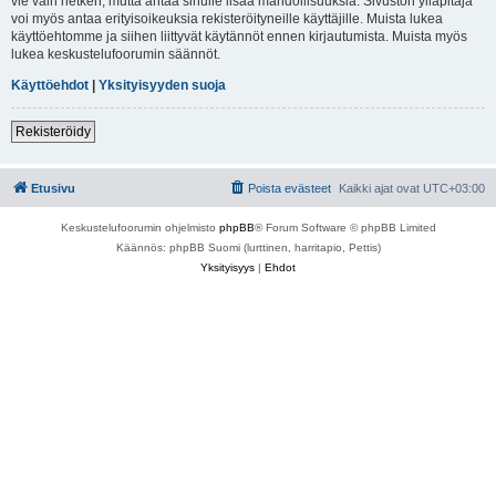
vie vain hetken, mutta antaa sinulle lisää mahdollisuuksia. Sivuston ylläpitäjä
voi myös antaa erityisoikeuksia rekisteröityneille käyttäjille. Muista lukea
käyttöehtomme ja siihen liittyvät käytännöt ennen kirjautumista. Muista myös
lukea keskustelufoorumin säännöt.
Käyttöehdot
|
Yksityisyyden suoja
Rekisteröidy
Etusivu
Poista evästeet
Kaikki ajat ovat
UTC+03:00
Keskustelufoorumin ohjelmisto
phpBB
® Forum Software © phpBB Limited
Käännös: phpBB Suomi (lurttinen, harritapio, Pettis)
Yksityisyys
|
Ehdot