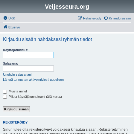
Veljesseura.org
UKK
Rekisteröidy
Kirjaudu sisään
Etusivu
Kirjaudu sisään nähdäksesi ryhmän tiedot
Käyttäjätunnus:
Salasana:
Unohdin salasanani
Lähetä tunnusten aktivointiviesti uudelleen
Muista minut
Piilota käyttäjätunnukseni tällä kertaa
REKISTERÖIDY
Sinun tulee olla rekisteröitynyt voidaksesi kirjautua sisään. Rekisteröityminen