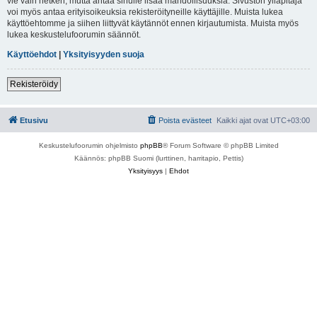
vie vain hetken, mutta antaa sinulle lisää mahdollisuuksia. Sivuston ylläpitäjä
voi myös antaa erityisoikeuksia rekisteröityneille käyttäjille. Muista lukea
käyttöehtomme ja siihen liittyvät käytännöt ennen kirjautumista. Muista myös
lukea keskustelufoorumin säännöt.
Käyttöehdot
|
Yksityisyyden suoja
Rekisteröidy
Etusivu
Poista evästeet
Kaikki ajat ovat
UTC+03:00
Keskustelufoorumin ohjelmisto
phpBB
® Forum Software © phpBB Limited
Käännös: phpBB Suomi (lurttinen, harritapio, Pettis)
Yksityisyys
|
Ehdot