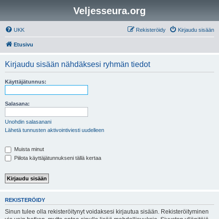
Veljesseura.org
UKK
Rekisteröidy
Kirjaudu sisään
Etusivu
Kirjaudu sisään nähdäksesi ryhmän tiedot
Käyttäjätunnus:
Salasana:
Unohdin salasanani
Lähetä tunnusten aktivointiviesti uudelleen
Muista minut
Piilota käyttäjätunnukseni tällä kertaa
REKISTERÖIDY
Sinun tulee olla rekisteröitynyt voidaksesi kirjautua sisään. Rekisteröityminen