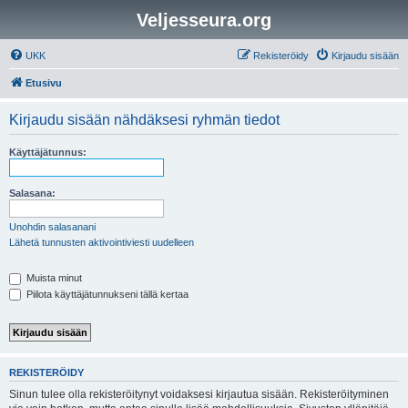
Veljesseura.org
UKK
Rekisteröidy
Kirjaudu sisään
Etusivu
Kirjaudu sisään nähdäksesi ryhmän tiedot
Käyttäjätunnus:
Salasana:
Unohdin salasanani
Lähetä tunnusten aktivointiviesti uudelleen
Muista minut
Piilota käyttäjätunnukseni tällä kertaa
REKISTERÖIDY
Sinun tulee olla rekisteröitynyt voidaksesi kirjautua sisään. Rekisteröityminen