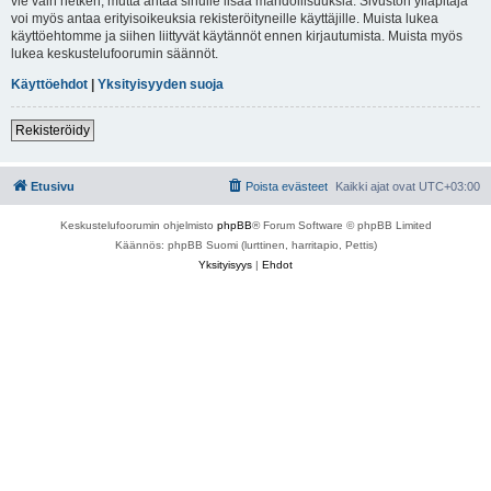
vie vain hetken, mutta antaa sinulle lisää mahdollisuuksia. Sivuston ylläpitäjä
voi myös antaa erityisoikeuksia rekisteröityneille käyttäjille. Muista lukea
käyttöehtomme ja siihen liittyvät käytännöt ennen kirjautumista. Muista myös
lukea keskustelufoorumin säännöt.
Käyttöehdot
|
Yksityisyyden suoja
Rekisteröidy
Etusivu
Poista evästeet
Kaikki ajat ovat
UTC+03:00
Keskustelufoorumin ohjelmisto
phpBB
® Forum Software © phpBB Limited
Käännös: phpBB Suomi (lurttinen, harritapio, Pettis)
Yksityisyys
|
Ehdot