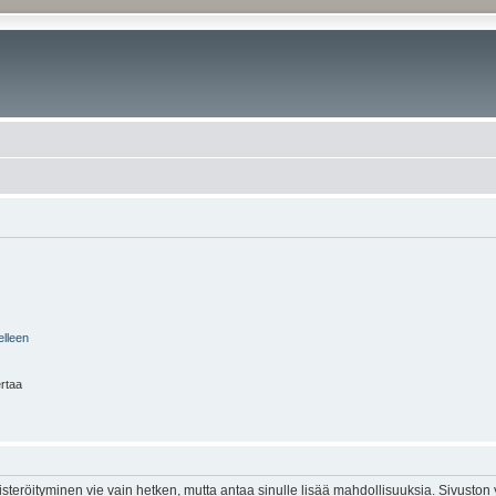
elleen
ertaa
isteröityminen vie vain hetken, mutta antaa sinulle lisää mahdollisuuksia. Sivuston y