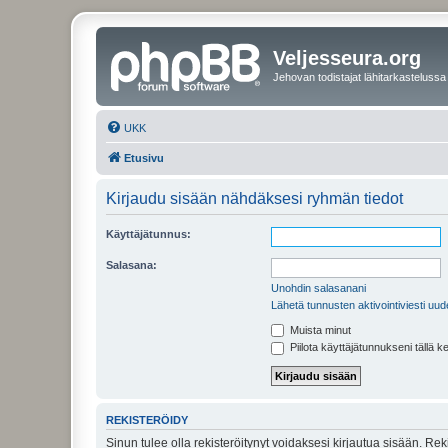
Veljesseura.org
Jehovan todistajat lähitarkastelussa
UKK
Etusivu
Kirjaudu sisään nähdäksesi ryhmän tiedot
Käyttäjätunnus:
Salasana:
Unohdin salasanani
Lähetä tunnusten aktivointiviesti uud
Muista minut
Piilota käyttäjätunnukseni tällä k
REKISTERÖIDY
Sinun tulee olla rekisteröitynyt voidaksesi kirjautua sisään. Rek