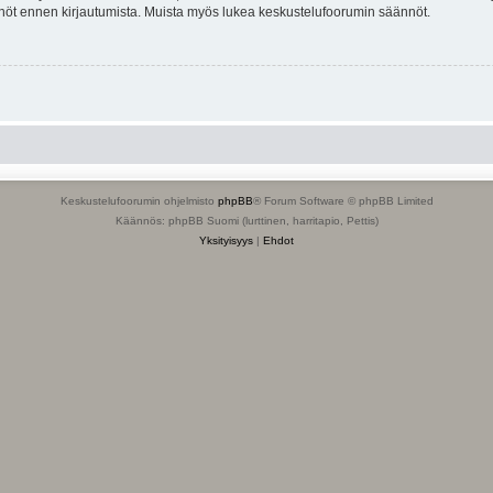
tännöt ennen kirjautumista. Muista myös lukea keskustelufoorumin säännöt.
Keskustelufoorumin ohjelmisto
phpBB
® Forum Software © phpBB Limited
Käännös: phpBB Suomi (lurttinen, harritapio, Pettis)
Yksityisyys
|
Ehdot