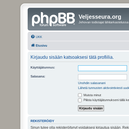
Veljesseura.org
Jehovan todistajat lähitarkastelussa
UKK
Etusivu
Kirjaudu sisään katsoaksesi tätä profiilia.
Käyttäjätunnus:
Salasana:
Unohdin salasanani
Lähetä tunnusten aktivointiviesti uud
Muista minut
Piilota käyttäjätunnukseni tällä k
REKISTERÖIDY
Sinun tulee olla rekisteröitynyt voidaksesi kirjautua sisään. Rek