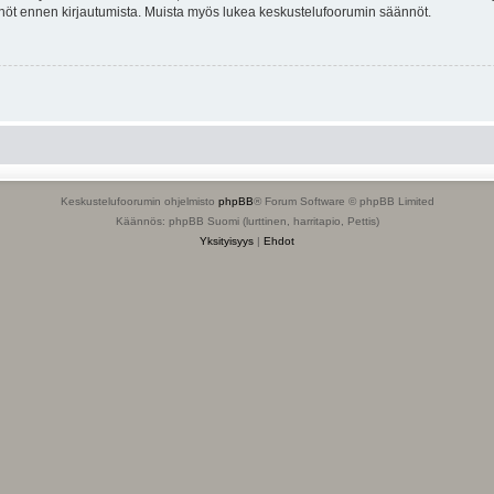
tännöt ennen kirjautumista. Muista myös lukea keskustelufoorumin säännöt.
Keskustelufoorumin ohjelmisto
phpBB
® Forum Software © phpBB Limited
Käännös: phpBB Suomi (lurttinen, harritapio, Pettis)
Yksityisyys
|
Ehdot