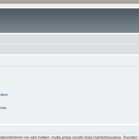
elleen
ertaa
isteröityminen vie vain hetken, mutta antaa sinulle lisää mahdollisuuksia. Sivuston y