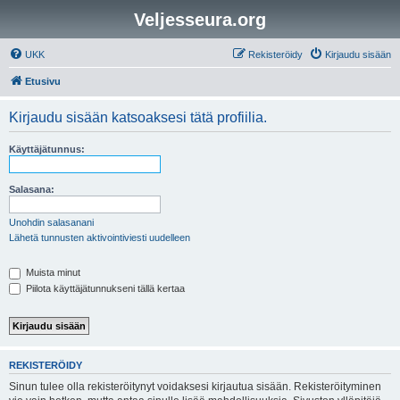
Veljesseura.org
UKK
Rekisteröidy
Kirjaudu sisään
Etusivu
Kirjaudu sisään katsoaksesi tätä profiilia.
Käyttäjätunnus:
Salasana:
Unohdin salasanani
Lähetä tunnusten aktivointiviesti uudelleen
Muista minut
Piilota käyttäjätunnukseni tällä kertaa
REKISTERÖIDY
Sinun tulee olla rekisteröitynyt voidaksesi kirjautua sisään. Rekisteröityminen