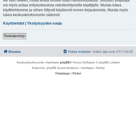
vie vain hetken, mutta antaa sinulle lisää mahdollisuuksia. Sivuston ylläpitäjä
voi myös antaa erityisoikeuksia rekisteröityneille käyttäjille. Muista lukea
käyttöehtomme ja siihen liittyvät käytännöt ennen kirjautumista. Muista myös
lukea keskustelufoorumin säännöt.
Käyttöehdot
|
Yksityisyyden suoja
Rekisteröidy
Etusivu
Poista evästeet
Kaikki ajat ovat
UTC+03:00
Keskustelufoorumin ohjelmisto
phpBB
® Forum Software © phpBB Limited
Käännös: phpBB Suomi (lurttinen, harritapio, Pettis)
Yksityisyys
|
Ehdot