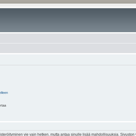
elleen
ertaa
isteröityminen vie vain hetken, mutta antaa sinulle lisää mahdollisuuksia. Sivuston y