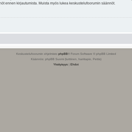
tännöt ennen kirjautumista. Muista myös lukea keskustelufoorumin säännöt.
Keskustelufoorumin ohjelmisto
phpBB
® Forum Software © phpBB Limited
Käännös: phpBB Suomi (lurttinen, harritapio, Pettis)
Yksityisyys
|
Ehdot