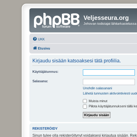
Veljesseura.org
Jehovan todistajat lähitarkastelussa
UKK
Etusivu
Kirjaudu sisään katsoaksesi tätä profiilia.
Käyttäjätunnus:
Salasana:
Unohdin salasanani
Lähetä tunnusten aktivointiviesti uud
Muista minut
Piilota käyttäjätunnukseni tällä k
REKISTERÖIDY
Sinun tulee olla rekisteröitynyt voidaksesi kirjautua sisään. Rek