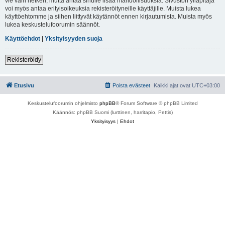
vie vain hetken, mutta antaa sinulle lisää mahdollisuuksia. Sivuston ylläpitäjä
voi myös antaa erityisoikeuksia rekisteröityneille käyttäjille. Muista lukea
käyttöehtomme ja siihen liittyvät käytännöt ennen kirjautumista. Muista myös
lukea keskustelufoorumin säännöt.
Käyttöehdot
|
Yksityisyyden suoja
Rekisteröidy
Etusivu
Poista evästeet
Kaikki ajat ovat
UTC+03:00
Keskustelufoorumin ohjelmisto
phpBB
® Forum Software © phpBB Limited
Käännös: phpBB Suomi (lurttinen, harritapio, Pettis)
Yksityisyys
|
Ehdot