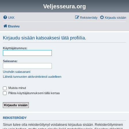
Veljesseura.org
UKK
Rekisteröidy
Kirjaudu sisään
Etusivu
Kirjaudu sisään katsoaksesi tätä profiilia.
Käyttäjätunnus:
Salasana:
Unohdin salasanani
Lähetä tunnusten aktivointiviesti uudelleen
Muista minut
Piilota käyttäjätunnukseni tällä kertaa
REKISTERÖIDY
Sinun tulee olla rekisteröitynyt voidaksesi kirjautua sisään. Rekisteröityminen