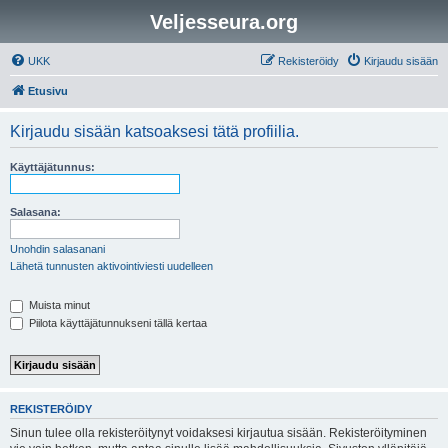
Veljesseura.org
UKK
Rekisteröidy
Kirjaudu sisään
Etusivu
Kirjaudu sisään katsoaksesi tätä profiilia.
Käyttäjätunnus:
Salasana:
Unohdin salasanani
Lähetä tunnusten aktivointiviesti uudelleen
Muista minut
Piilota käyttäjätunnukseni tällä kertaa
REKISTERÖIDY
Sinun tulee olla rekisteröitynyt voidaksesi kirjautua sisään. Rekisteröityminen