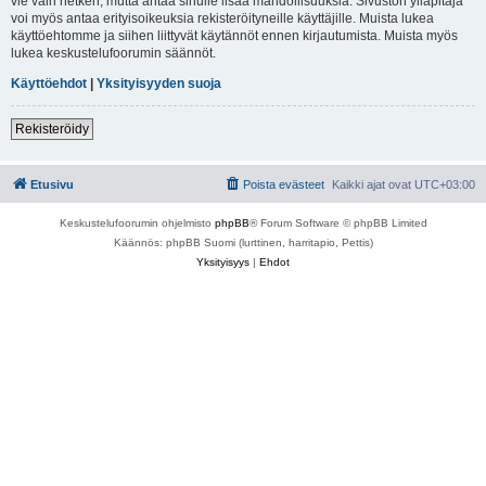
vie vain hetken, mutta antaa sinulle lisää mahdollisuuksia. Sivuston ylläpitäjä
voi myös antaa erityisoikeuksia rekisteröityneille käyttäjille. Muista lukea
käyttöehtomme ja siihen liittyvät käytännöt ennen kirjautumista. Muista myös
lukea keskustelufoorumin säännöt.
Käyttöehdot
|
Yksityisyyden suoja
Rekisteröidy
Etusivu
Poista evästeet
Kaikki ajat ovat
UTC+03:00
Keskustelufoorumin ohjelmisto
phpBB
® Forum Software © phpBB Limited
Käännös: phpBB Suomi (lurttinen, harritapio, Pettis)
Yksityisyys
|
Ehdot