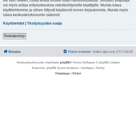
vie vain hetken, mutta antaa sinulle lisää mahdollisuuksia. Sivuston ylläpitäjä
voi myös antaa erityisoikeuksia rekisteröityneille käyttäjille. Muista lukea
käyttöehtomme ja siihen liittyvät käytännöt ennen kirjautumista. Muista myös
lukea keskustelufoorumin säännöt.
Käyttöehdot
|
Yksityisyyden suoja
Rekisteröidy
Etusivu
Poista evästeet
Kaikki ajat ovat
UTC+03:00
Keskustelufoorumin ohjelmisto
phpBB
® Forum Software © phpBB Limited
Käännös: phpBB Suomi (lurttinen, harritapio, Pettis)
Yksityisyys
|
Ehdot