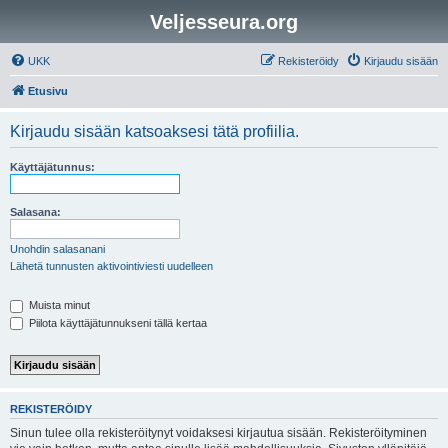
Veljesseura.org
UKK
Rekisteröidy
Kirjaudu sisään
Etusivu
Kirjaudu sisään katsoaksesi tätä profiilia.
Käyttäjätunnus:
Salasana:
Unohdin salasanani
Lähetä tunnusten aktivointiviesti uudelleen
Muista minut
Piilota käyttäjätunnukseni tällä kertaa
REKISTERÖIDY
Sinun tulee olla rekisteröitynyt voidaksesi kirjautua sisään. Rekisteröityminen