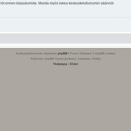
tännöt ennen kirjautumista. Muista myös lukea keskustelufoorumin säännöt.
Keskustelufoorumin ohjelmisto
phpBB
® Forum Software © phpBB Limited
Käännös: phpBB Suomi (lurttinen, harritapio, Pettis)
Yksityisyys
|
Ehdot