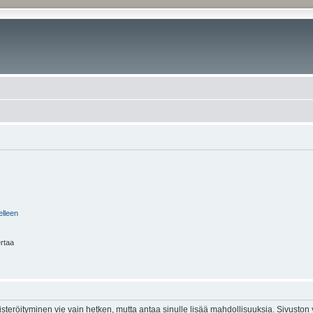
elleen
ertaa
isteröityminen vie vain hetken, mutta antaa sinulle lisää mahdollisuuksia. Sivuston y