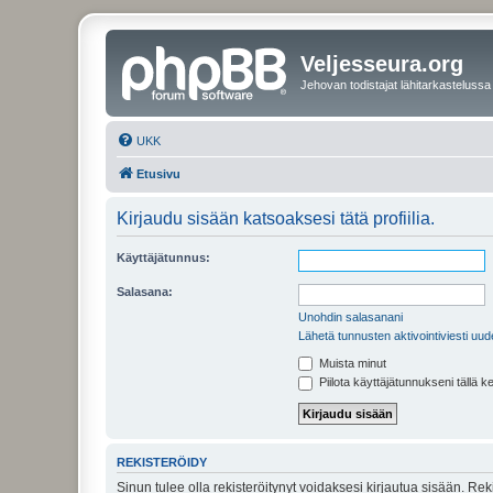
Veljesseura.org
Jehovan todistajat lähitarkastelussa
UKK
Etusivu
Kirjaudu sisään katsoaksesi tätä profiilia.
Käyttäjätunnus:
Salasana:
Unohdin salasanani
Lähetä tunnusten aktivointiviesti uud
Muista minut
Piilota käyttäjätunnukseni tällä k
REKISTERÖIDY
Sinun tulee olla rekisteröitynyt voidaksesi kirjautua sisään. Rek