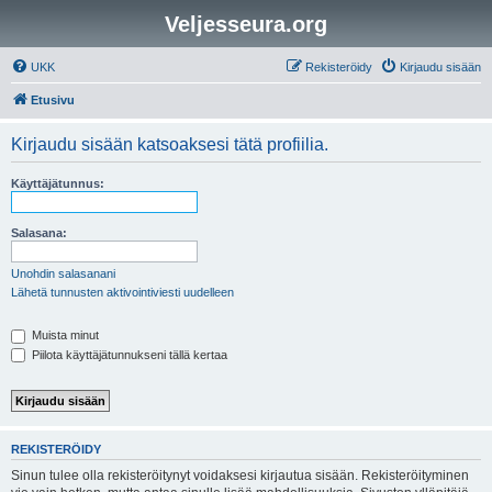
Veljesseura.org
UKK
Rekisteröidy
Kirjaudu sisään
Etusivu
Kirjaudu sisään katsoaksesi tätä profiilia.
Käyttäjätunnus:
Salasana:
Unohdin salasanani
Lähetä tunnusten aktivointiviesti uudelleen
Muista minut
Piilota käyttäjätunnukseni tällä kertaa
REKISTERÖIDY
Sinun tulee olla rekisteröitynyt voidaksesi kirjautua sisään. Rekisteröityminen