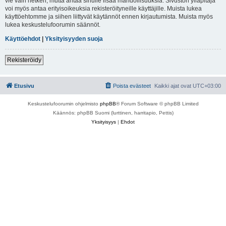
vie vain hetken, mutta antaa sinulle lisää mahdollisuuksia. Sivuston ylläpitäjä
voi myös antaa erityisoikeuksia rekisteröityneille käyttäjille. Muista lukea
käyttöehtomme ja siihen liittyvät käytännöt ennen kirjautumista. Muista myös
lukea keskustelufoorumin säännöt.
Käyttöehdot
|
Yksityisyyden suoja
Rekisteröidy
Etusivu
Poista evästeet
Kaikki ajat ovat
UTC+03:00
Keskustelufoorumin ohjelmisto
phpBB
® Forum Software © phpBB Limited
Käännös: phpBB Suomi (lurttinen, harritapio, Pettis)
Yksityisyys
|
Ehdot