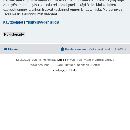
vie vain hetken, mutta antaa sinulle lisää mahdollisuuksia. Sivuston ylläpitäjä
voi myös antaa erityisoikeuksia rekisteröityneille käyttäjille. Muista lukea
käyttöehtomme ja siihen liittyvät käytännöt ennen kirjautumista. Muista myös
lukea keskustelufoorumin säännöt.
Käyttöehdot
|
Yksityisyyden suoja
Rekisteröidy
Etusivu
Poista evästeet
Kaikki ajat ovat
UTC+03:00
Keskustelufoorumin ohjelmisto
phpBB
® Forum Software © phpBB Limited
Käännös: phpBB Suomi (lurttinen, harritapio, Pettis)
Yksityisyys
|
Ehdot