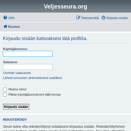
Veljesseura.org
UKK
Rekisteröidy
Kirjaudu sisään
Etusivu
Kirjaudu sisään katsoaksesi tätä profiilia.
Käyttäjätunnus:
Salasana:
Unohdin salasanani
Lähetä tunnusten aktivointiviesti uudelleen
Muista minut
Piilota käyttäjätunnukseni tällä kertaa
REKISTERÖIDY
Sinun tulee olla rekisteröitynyt voidaksesi kirjautua sisään. Rekisteröityminen