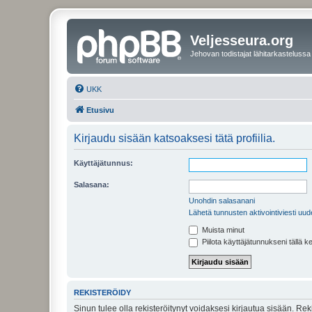
Veljesseura.org
Jehovan todistajat lähitarkastelussa
UKK
Etusivu
Kirjaudu sisään katsoaksesi tätä profiilia.
Käyttäjätunnus:
Salasana:
Unohdin salasanani
Lähetä tunnusten aktivointiviesti uud
Muista minut
Piilota käyttäjätunnukseni tällä k
REKISTERÖIDY
Sinun tulee olla rekisteröitynyt voidaksesi kirjautua sisään. Rek