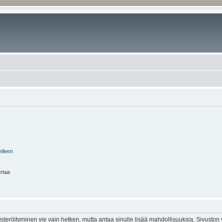
elleen
ertaa
isteröityminen vie vain hetken, mutta antaa sinulle lisää mahdollisuuksia. Sivuston y