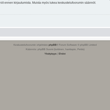
tännöt ennen kirjautumista. Muista myös lukea keskustelufoorumin säännöt.
Keskustelufoorumin ohjelmisto
phpBB
® Forum Software © phpBB Limited
Käännös: phpBB Suomi (lurttinen, harritapio, Pettis)
Yksityisyys
|
Ehdot