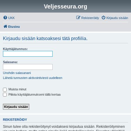
Veljesseura.org
UKK
Rekisteröidy
Kirjaudu sisään
Etusivu
Kirjaudu sisään katsoaksesi tätä profiilia.
Käyttäjätunnus:
Salasana:
Unohdin salasanani
Lähetä tunnusten aktivointiviesti uudelleen
Muista minut
Piilota käyttäjätunnukseni tällä kertaa
REKISTERÖIDY
Sinun tulee olla rekisteröitynyt voidaksesi kirjautua sisään. Rekisteröityminen