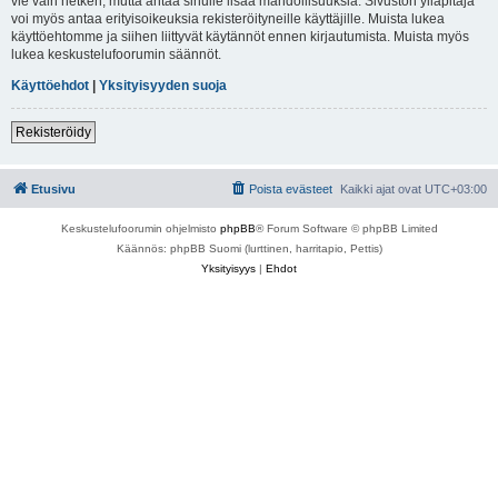
vie vain hetken, mutta antaa sinulle lisää mahdollisuuksia. Sivuston ylläpitäjä
voi myös antaa erityisoikeuksia rekisteröityneille käyttäjille. Muista lukea
käyttöehtomme ja siihen liittyvät käytännöt ennen kirjautumista. Muista myös
lukea keskustelufoorumin säännöt.
Käyttöehdot
|
Yksityisyyden suoja
Rekisteröidy
Etusivu
Poista evästeet
Kaikki ajat ovat
UTC+03:00
Keskustelufoorumin ohjelmisto
phpBB
® Forum Software © phpBB Limited
Käännös: phpBB Suomi (lurttinen, harritapio, Pettis)
Yksityisyys
|
Ehdot