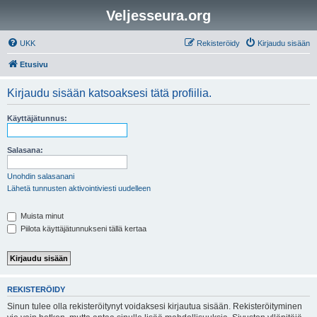
Veljesseura.org
UKK
Rekisteröidy
Kirjaudu sisään
Etusivu
Kirjaudu sisään katsoaksesi tätä profiilia.
Käyttäjätunnus:
Salasana:
Unohdin salasanani
Lähetä tunnusten aktivointiviesti uudelleen
Muista minut
Piilota käyttäjätunnukseni tällä kertaa
REKISTERÖIDY
Sinun tulee olla rekisteröitynyt voidaksesi kirjautua sisään. Rekisteröityminen