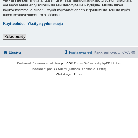
vie vain hetken, mutta antaa sinulle lisää mahdollisuuksia. Sivuston ylläpitäjä
voi myös antaa erityisoikeuksia rekisteröityneille käyttäjille. Muista lukea
käyttöehtomme ja siihen liittyvät käytännöt ennen kirjautumista. Muista myös
lukea keskustelufoorumin säännöt.
Käyttöehdot
|
Yksityisyyden suoja
Rekisteröidy
Etusivu
Poista evästeet
Kaikki ajat ovat
UTC+03:00
Keskustelufoorumin ohjelmisto
phpBB
® Forum Software © phpBB Limited
Käännös: phpBB Suomi (lurttinen, harritapio, Pettis)
Yksityisyys
|
Ehdot