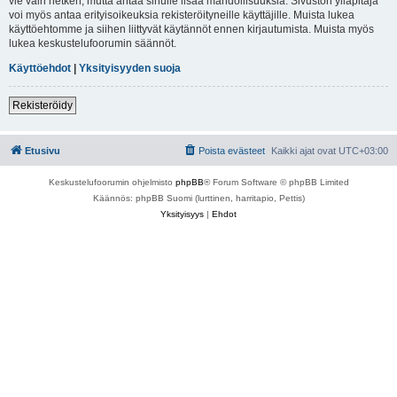
vie vain hetken, mutta antaa sinulle lisää mahdollisuuksia. Sivuston ylläpitäjä
voi myös antaa erityisoikeuksia rekisteröityneille käyttäjille. Muista lukea
käyttöehtomme ja siihen liittyvät käytännöt ennen kirjautumista. Muista myös
lukea keskustelufoorumin säännöt.
Käyttöehdot
|
Yksityisyyden suoja
Rekisteröidy
Etusivu
Poista evästeet
Kaikki ajat ovat
UTC+03:00
Keskustelufoorumin ohjelmisto
phpBB
® Forum Software © phpBB Limited
Käännös: phpBB Suomi (lurttinen, harritapio, Pettis)
Yksityisyys
|
Ehdot