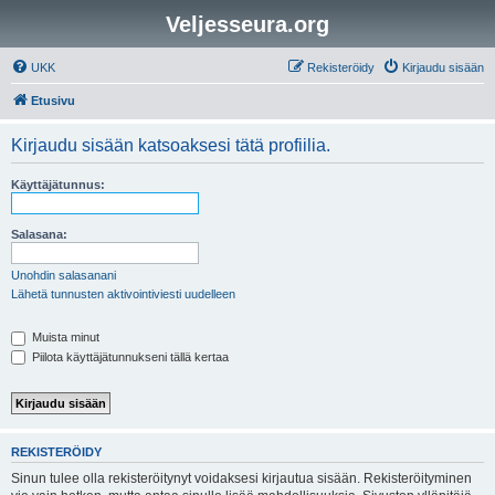
Veljesseura.org
UKK
Rekisteröidy
Kirjaudu sisään
Etusivu
Kirjaudu sisään katsoaksesi tätä profiilia.
Käyttäjätunnus:
Salasana:
Unohdin salasanani
Lähetä tunnusten aktivointiviesti uudelleen
Muista minut
Piilota käyttäjätunnukseni tällä kertaa
REKISTERÖIDY
Sinun tulee olla rekisteröitynyt voidaksesi kirjautua sisään. Rekisteröityminen