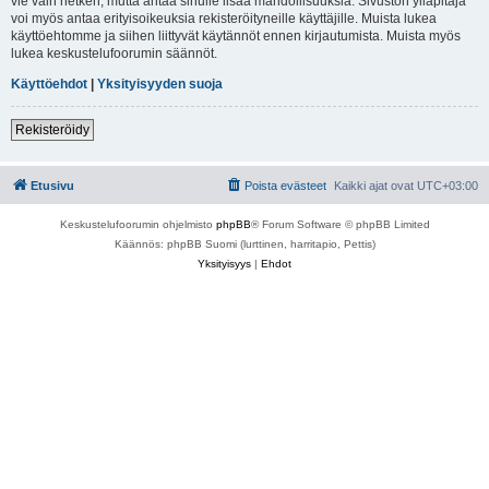
vie vain hetken, mutta antaa sinulle lisää mahdollisuuksia. Sivuston ylläpitäjä
voi myös antaa erityisoikeuksia rekisteröityneille käyttäjille. Muista lukea
käyttöehtomme ja siihen liittyvät käytännöt ennen kirjautumista. Muista myös
lukea keskustelufoorumin säännöt.
Käyttöehdot
|
Yksityisyyden suoja
Rekisteröidy
Etusivu
Poista evästeet
Kaikki ajat ovat
UTC+03:00
Keskustelufoorumin ohjelmisto
phpBB
® Forum Software © phpBB Limited
Käännös: phpBB Suomi (lurttinen, harritapio, Pettis)
Yksityisyys
|
Ehdot