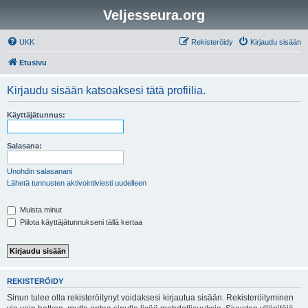
Veljesseura.org
UKK
Rekisteröidy
Kirjaudu sisään
Etusivu
Kirjaudu sisään katsoaksesi tätä profiilia.
Käyttäjätunnus:
Salasana:
Unohdin salasanani
Lähetä tunnusten aktivointiviesti uudelleen
Muista minut
Piilota käyttäjätunnukseni tällä kertaa
REKISTERÖIDY
Sinun tulee olla rekisteröitynyt voidaksesi kirjautua sisään. Rekisteröityminen