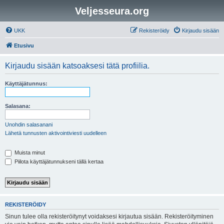
Veljesseura.org
UKK
Rekisteröidy
Kirjaudu sisään
Etusivu
Kirjaudu sisään katsoaksesi tätä profiilia.
Käyttäjätunnus:
Salasana:
Unohdin salasanani
Lähetä tunnusten aktivointiviesti uudelleen
Muista minut
Piilota käyttäjätunnukseni tällä kertaa
REKISTERÖIDY
Sinun tulee olla rekisteröitynyt voidaksesi kirjautua sisään. Rekisteröityminen