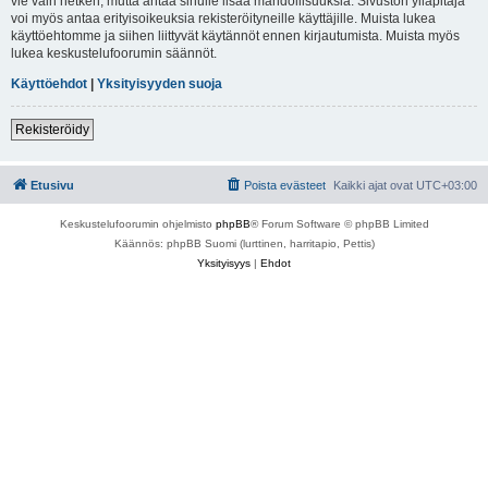
vie vain hetken, mutta antaa sinulle lisää mahdollisuuksia. Sivuston ylläpitäjä
voi myös antaa erityisoikeuksia rekisteröityneille käyttäjille. Muista lukea
käyttöehtomme ja siihen liittyvät käytännöt ennen kirjautumista. Muista myös
lukea keskustelufoorumin säännöt.
Käyttöehdot
|
Yksityisyyden suoja
Rekisteröidy
Etusivu
Poista evästeet
Kaikki ajat ovat
UTC+03:00
Keskustelufoorumin ohjelmisto
phpBB
® Forum Software © phpBB Limited
Käännös: phpBB Suomi (lurttinen, harritapio, Pettis)
Yksityisyys
|
Ehdot