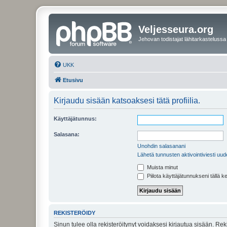
Veljesseura.org
Jehovan todistajat lähitarkastelussa
UKK
Etusivu
Kirjaudu sisään katsoaksesi tätä profiilia.
Käyttäjätunnus:
Salasana:
Unohdin salasanani
Lähetä tunnusten aktivointiviesti uud
Muista minut
Piilota käyttäjätunnukseni tällä k
REKISTERÖIDY
Sinun tulee olla rekisteröitynyt voidaksesi kirjautua sisään. Rek