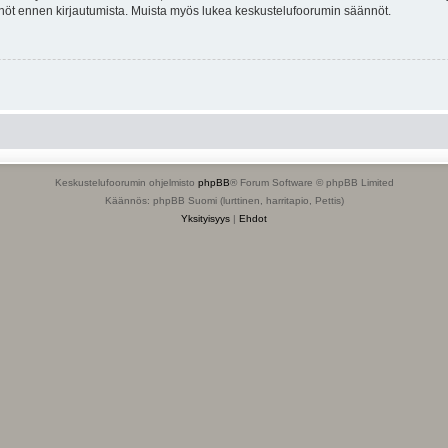
tännöt ennen kirjautumista. Muista myös lukea keskustelufoorumin säännöt.
Keskustelufoorumin ohjelmisto
phpBB
® Forum Software © phpBB Limited
Käännös: phpBB Suomi (lurttinen, harritapio, Pettis)
Yksityisyys
|
Ehdot