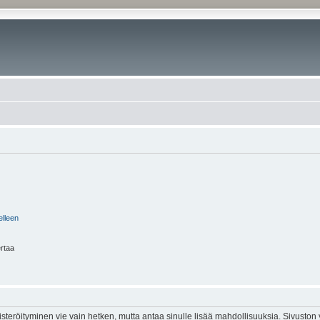
elleen
ertaa
isteröityminen vie vain hetken, mutta antaa sinulle lisää mahdollisuuksia. Sivuston y