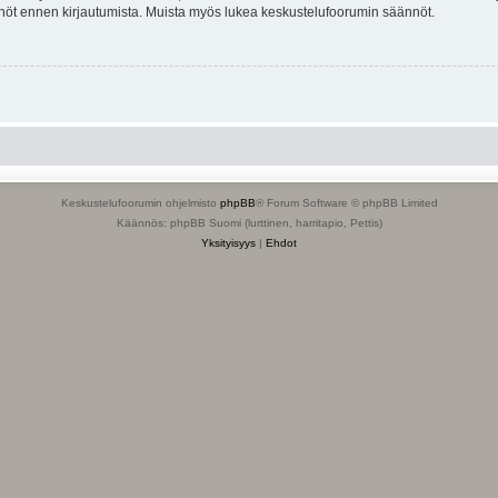
tännöt ennen kirjautumista. Muista myös lukea keskustelufoorumin säännöt.
Keskustelufoorumin ohjelmisto
phpBB
® Forum Software © phpBB Limited
Käännös: phpBB Suomi (lurttinen, harritapio, Pettis)
Yksityisyys
|
Ehdot