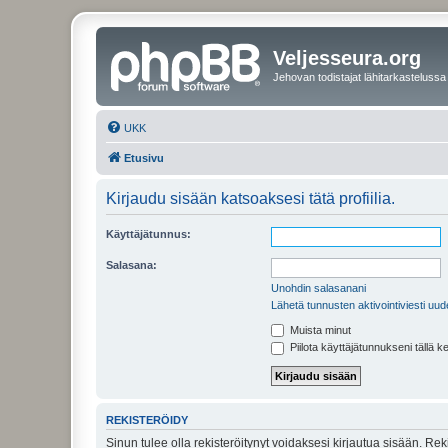
Veljesseura.org
Jehovan todistajat lähitarkastelussa
UKK
Etusivu
Kirjaudu sisään katsoaksesi tätä profiilia.
Käyttäjätunnus:
Salasana:
Unohdin salasanani
Lähetä tunnusten aktivointiviesti uud
Muista minut
Piilota käyttäjätunnukseni tällä k
REKISTERÖIDY
Sinun tulee olla rekisteröitynyt voidaksesi kirjautua sisään. Rek