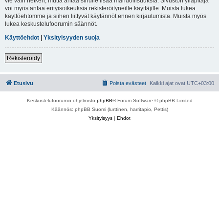
vie vain hetken, mutta antaa sinulle lisää mahdollisuuksia. Sivuston ylläpitäjä
voi myös antaa erityisoikeuksia rekisteröityneille käyttäjille. Muista lukea
käyttöehtomme ja siihen liittyvät käytännöt ennen kirjautumista. Muista myös
lukea keskustelufoorumin säännöt.
Käyttöehdot
|
Yksityisyyden suoja
Rekisteröidy
Etusivu
Poista evästeet
Kaikki ajat ovat
UTC+03:00
Keskustelufoorumin ohjelmisto
phpBB
® Forum Software © phpBB Limited
Käännös: phpBB Suomi (lurttinen, harritapio, Pettis)
Yksityisyys
|
Ehdot