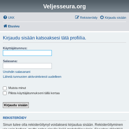
Veljesseura.org
UKK
Rekisteröidy
Kirjaudu sisään
Etusivu
Kirjaudu sisään katsoaksesi tätä profiilia.
Käyttäjätunnus:
Salasana:
Unohdin salasanani
Lähetä tunnusten aktivointiviesti uudelleen
Muista minut
Piilota käyttäjätunnukseni tällä kertaa
REKISTERÖIDY
Sinun tulee olla rekisteröitynyt voidaksesi kirjautua sisään. Rekisteröityminen