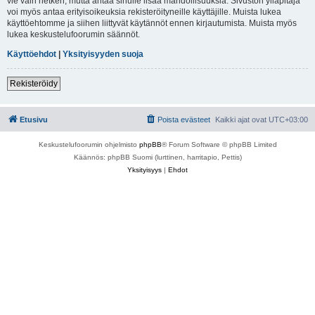
vie vain hetken, mutta antaa sinulle lisää mahdollisuuksia. Sivuston ylläpitäjä
voi myös antaa erityisoikeuksia rekisteröityneille käyttäjille. Muista lukea
käyttöehtomme ja siihen liittyvät käytännöt ennen kirjautumista. Muista myös
lukea keskustelufoorumin säännöt.
Käyttöehdot
|
Yksityisyyden suoja
Rekisteröidy
Etusivu
Poista evästeet
Kaikki ajat ovat
UTC+03:00
Keskustelufoorumin ohjelmisto
phpBB
® Forum Software © phpBB Limited
Käännös: phpBB Suomi (lurttinen, harritapio, Pettis)
Yksityisyys
|
Ehdot