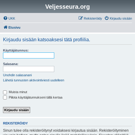
Veljesseura.org
UKK
Rekisteröidy
Kirjaudu sisään
Etusivu
Kirjaudu sisään katsoaksesi tätä profiilia.
Käyttäjätunnus:
Salasana:
Unohdin salasanani
Lähetä tunnusten aktivointiviesti uudelleen
Muista minut
Piilota käyttäjätunnukseni tällä kertaa
REKISTERÖIDY
Sinun tulee olla rekisteröitynyt voidaksesi kirjautua sisään. Rekisteröityminen