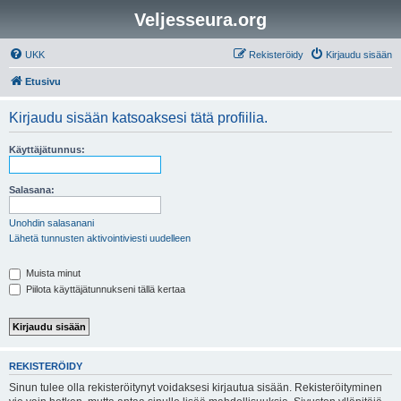
Veljesseura.org
UKK
Rekisteröidy
Kirjaudu sisään
Etusivu
Kirjaudu sisään katsoaksesi tätä profiilia.
Käyttäjätunnus:
Salasana:
Unohdin salasanani
Lähetä tunnusten aktivointiviesti uudelleen
Muista minut
Piilota käyttäjätunnukseni tällä kertaa
REKISTERÖIDY
Sinun tulee olla rekisteröitynyt voidaksesi kirjautua sisään. Rekisteröityminen