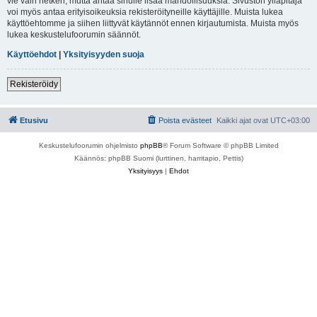
vie vain hetken, mutta antaa sinulle lisää mahdollisuuksia. Sivuston ylläpitäjä
voi myös antaa erityisoikeuksia rekisteröityneille käyttäjille. Muista lukea
käyttöehtomme ja siihen liittyvät käytännöt ennen kirjautumista. Muista myös
lukea keskustelufoorumin säännöt.
Käyttöehdot
|
Yksityisyyden suoja
Rekisteröidy
Etusivu
Poista evästeet
Kaikki ajat ovat
UTC+03:00
Keskustelufoorumin ohjelmisto
phpBB
® Forum Software © phpBB Limited
Käännös: phpBB Suomi (lurttinen, harritapio, Pettis)
Yksityisyys
|
Ehdot