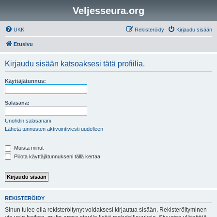
Veljesseura.org
UKK
Rekisteröidy
Kirjaudu sisään
Etusivu
Kirjaudu sisään katsoaksesi tätä profiilia.
Käyttäjätunnus:
Salasana:
Unohdin salasanani
Lähetä tunnusten aktivointiviesti uudelleen
Muista minut
Piilota käyttäjätunnukseni tällä kertaa
REKISTERÖIDY
Sinun tulee olla rekisteröitynyt voidaksesi kirjautua sisään. Rekisteröityminen