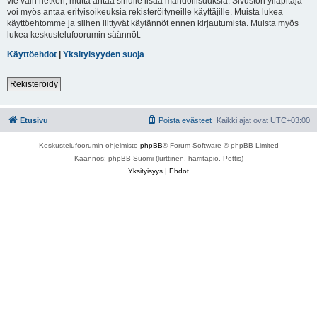
vie vain hetken, mutta antaa sinulle lisää mahdollisuuksia. Sivuston ylläpitäjä
voi myös antaa erityisoikeuksia rekisteröityneille käyttäjille. Muista lukea
käyttöehtomme ja siihen liittyvät käytännöt ennen kirjautumista. Muista myös
lukea keskustelufoorumin säännöt.
Käyttöehdot
|
Yksityisyyden suoja
Rekisteröidy
Etusivu
Poista evästeet
Kaikki ajat ovat
UTC+03:00
Keskustelufoorumin ohjelmisto
phpBB
® Forum Software © phpBB Limited
Käännös: phpBB Suomi (lurttinen, harritapio, Pettis)
Yksityisyys
|
Ehdot